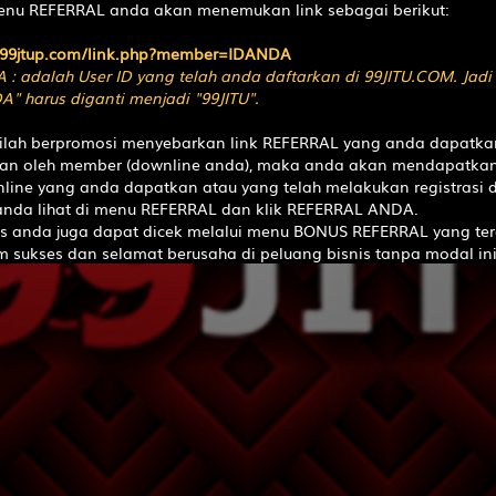
menu REFERRAL anda akan menemukan link sebagai berikut:
//99jtup.com/link.php?member=IDANDA
: adalah User ID yang telah anda daftarkan di 99JITU.COM. Jadi
" harus diganti menjadi "99JITU".
ilah berpromosi menyebarkan link REFERRAL yang anda dapatkan 
kan oleh member (downline anda), maka anda akan mendapatka
nline yang anda dapatkan atau yang telah melakukan registrasi
anda lihat di menu REFERRAL dan klik REFERRAL ANDA.
us anda juga dapat dicek melalui menu BONUS REFERRAL yang te
m sukses dan selamat berusaha di peluang bisnis tanpa modal ini