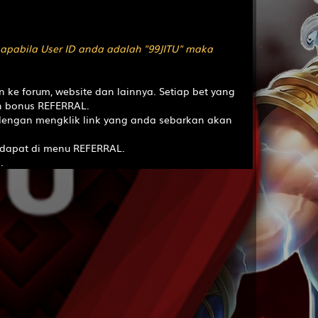
 apabila User ID anda adalah "99JITU" maka
ke forum, website dan lainnya. Setiap bet yang
n bonus REFERRAL.
 dengan mengklik link yang anda sebarkan akan
rdapat di menu REFERRAL.
.