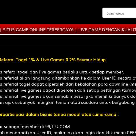
GAME ONLINE TERPERCAYA | LIVE GAME DENGAN KUALITAS STREA
Referral Togel 1% & Live Games 0.2% Seumur Hidup.
s referal togel dan live games berlaku untuk setiap member.
s referral akan langsung ditambahkan ke dalam User ID secara o
s referral togel dapat diperoleh dari kekalahan para downline (me
s referral live games dapat diperoleh dari setiap bettingan (turno
s referral live games akan semakin besar jika memiliki banyak do
uan ajak sebanyak mungkin teman atau saudara untuk bergabung
rpartisipasi dalam bisnis tanpa modal atau cuma-cuma :
tar sebagai member di 99JITU.COM
elah mendapatkan User ID, maka lakukan login dan klik menu REF