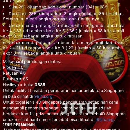
38 ) = 281
Sisa 281 ditambah additional number (04) = 285
Dari hasil 285, didapatkan 2 angka puluhan 85 tersebut.
Setelah itu dicari angka ratusan dan ribuan nya.
Untuk mendapat angka ratusan kita mengambil dari bola
ke 4 ( 32 ) ditambah bola ke 5 ( 36 ) jumlah = 68 kita ambil
ekor 8 ini sebagai angka untuk ratusan
Untuk mendapat angka ribuan kita mengambil dari bola
ke 2 ( 21 ) ditambah bola ke 3 ( 29 ) jumlah = 50 kita ambil
ekor 0 ini sebagai angka untuk ribuan
Maka hasil perhitungan diatas:
Ribuan = 0
Ratusan = 8
Puluhan = 85
Hasilnya = buka
0885
Untuk melihat hasil dari perputaran nomor untuk toto Singapore
ini bisa dilihat di
99jitu.org
.
Untuk togel jenis 4D Singapore pengeluaran setiap hari kami
mengambil pedoman sebagai nomor pengeluaran adalah
berdasar kan 1st prize nomor yang dihasilkan oleh 4D Singapore
untuk melihat hasil nomor tersebut bisa dilihat di
99jitu.org
.
JENIS
PERMAINAN
Jenis permainan togel sudah sangat banyak, sudah membaur