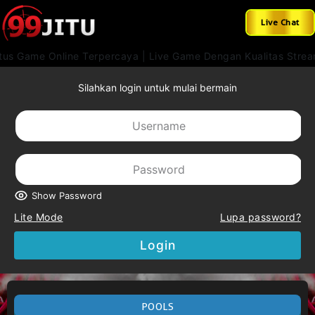
Live Chat
Game Online Terpercaya | Live Game Dengan Kualitas Streaming
Silahkan login untuk mulai bermain
Show Password
Lite Mode
Lupa password?
Login
POOLS